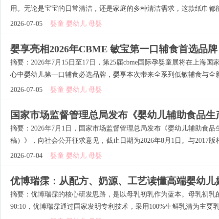
用。无论是宝宝的日常清洁，还是家庭的多种清洁需求，这款纸巾都能轻
2026-07-05
婴童 婴幼儿 母婴
婴享亮相2026年CBME 敏宝第一口辅食首选品牌
摘要：2026年7月15日至17日，第25届cbme国际孕婴童展将在上
心中婴幼儿第一口辅食必选品牌，婴享本次带来全系列低敏辅食与全新年
2026-07-05
婴童 婴幼儿 母婴
国家市场监督管理总局发布《婴幼儿辅助食品生
见稿）》
摘要：2026年7月1日，国家市场监督管理总局发布《婴幼儿辅助食
稿）》，向社会公开征求意见，截止日期为2026年8月1日。与2017版相
2026-07-04
婴童 婴幼儿 母婴
优博瑞霂：从配方、奶源、工艺读懂高端婴幼儿
摘要：优博瑞霂的核心研发思路，是以母乳初乳作为蓝本。母乳初乳
90:10，优博瑞霂通过国家发明专利技术，采用100%生鲜乳清为主要乳