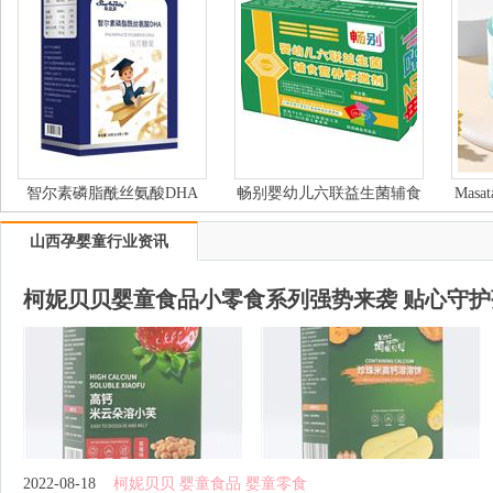
智尔素磷脂酰丝氨酸DHA
畅别婴幼儿六联益生菌辅食
Mas
营养素撒剂
山西孕婴童行业资讯
柯妮贝贝婴童食品小零食系列强势来袭 贴心守
2022-08-18
柯妮贝贝 婴童食品 婴童零食