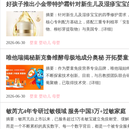
好孩子推出小金带特护霜针对新生儿及湿疹宝宝
摘要：针对新生儿及湿疹宝宝的四季修护需求
核心专利配方基础上，搭配三重专利植萃「安
物、柳杉芽提取物）与美国专...
[详细]
2026-06-30
婴童 婴幼儿 母婴
唯他瑞揭秘新克鲁维酵母极地成分奥秘 开拓婴
摘要：作为婴童免疫营养专业品牌，唯他瑞始终
不断探索技术创新。目前，与吕教授团队联合研发
葡聚糖，已取得技术突...
[详细]
2026-06-30
婴童 婴幼儿 母婴
敏芮亢4年专研过敏领域 服务中国3万+过敏家庭
摘要：敏芮亢自上市以来，已服务超过3万名敏宝建立免疫耐受、缓
而是一个不断累积的真实数字。每一个数字背后，都是一个被专业服务托