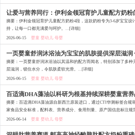
让爱与营养同行：伊利金领冠育护儿童配方奶粉
摘要：伊利金领冠育护儿童配方奶粉4段，这款奶粉专为3-6岁宝宝
持，让每一口都充满爱与呵护。...
[详细]
2026-06-15
婴童 婴幼儿 母婴
一页婴童舒润沐浴油为宝宝的肌肤提供深层滋润
摘要：一页婴童舒润沐浴油以其温和的配方而闻名，特别添加了多种
层滋润，锁住水分，令肌肤柔软光滑。...
[详细]
2026-06-15
婴童 婴幼儿 母婴
百适滴DHA藻油以科研为根基持续深耕婴童营养
摘要：百适滴DHA藻油源自新西兰原装进口，通过CTI华测标签合规审核，
家食品安全标准，配料表、营养成分、食用剂量、原产国信息标注规范.
2026-06-14
婴童 婴幼儿 母婴
深耕肽营养赛道 郫高高神经酸脑肽配方奶粉重磅