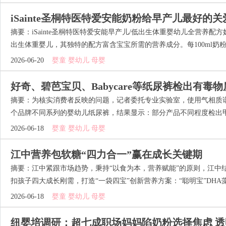
iSainte圣桐特医特爱安能奶粉给早产儿最好的关
摘要：iSainte圣桐特医特爱安能早产儿/低出生体重婴幼儿全营养
出生体重婴儿，其独特的配方富含宝宝所需的营养成分。每100ml奶粉中
2026-06-20
婴童 婴幼儿 母婴
好奇、碧芭宝贝、Babycare等纸尿裤检出有毒
摘要：为核实消费者反映的问题，记者委托专业实验室，使用气相质
个品牌不同系列的婴幼儿纸尿裤，结果显示：部分产品不同程度检出甲酰
2026-06-18
婴童 婴幼儿 母婴
江中营养包软糖“四力合一”赢在成长关键期
摘要：江中紧跟市场趋势，秉持“以食为本，营养赋能”的原则，江中
扣孩子四大成长刚需，打造“一袋四宝”创新营养方案：“聪明宝”DHA藻油
2026-06-18
婴童 婴幼儿 母婴
纽婴培调研：超七成职场妈妈陷奶粉选择焦虑 