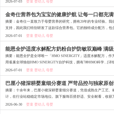
2026-07-03
婴童 婴幼儿 母婴
金奇仕营养包为宝宝的健康护航 让每一口都充满
摘要：金奇仕一直致力于母婴营养的研究，拥有20年的专业经验。我
支持，因此我们特别研发了这款综合营养包。它的独特成分配方，包含了l
2026-07-01
婴童 婴幼儿 母婴
能恩全护适度水解配方奶粉自护防敏双巅峰 满
摘要：能恩全护是全球唯一「HMO SINERGITY」适度水解配方
用雀巢全球独创HMO SINERGITY自护科技，拥有7种HMO科学...
[详
2026-07-01
婴童 婴幼儿 母婴
巴厘小猪深耕婴童细分赛道 严苛品控与独家原
摘要：十余年来，巴厘小猪深耕婴童细分赛道，凭借成熟生产工艺、
计，在行业站稳稳定市场地位。旗下服饰百搭舒适、安全耐看，收获万千
2026-06-30
婴童 婴幼儿 母婴