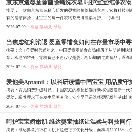
京东京造婴童除菌除螨洗衣皂 呵护宝宝纯净衣物
摘要：一款由京东京造精心研发的婴童除菌除螨洗衣皂，它将科技创
有的清洁体验，让宝宝的每一件衣物都充满温柔呵护。...
[详细]
2026-07-09
婴童 婴幼儿 母婴
当焦虑红利消退 婴童零辅食如何在存量市场中寻
摘要：文 | 母婴时代近年来，中国婴童零辅食市场经历了从萌芽到
育儿观念的转变，零辅食已不再仅仅是婴儿断奶期的过渡食品，逐渐成为部分
2026-07-06
婴童 婴幼儿 母婴
爱他美Aptamil：以科研读懂中国宝宝 用品质
摘要：育儿消费升级时代，中国家庭的婴配粉选择新标准随着新一代
婴幼儿喂养理念正在发生显著变化：安全早已是选择婴配粉的基础门槛，而
2026-07-06
婴童 婴幼儿 母婴
呵护宝宝娇嫩肌 维达婴童抽纸让温柔与科技同行
摘要：维达婴童抽纸在面积上也进行了优化升级，面积增加了16%，