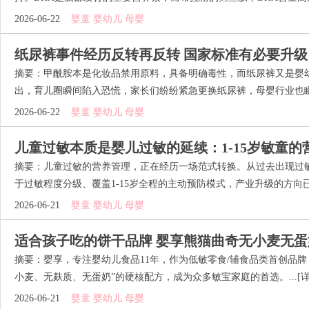
2026-06-22
婴童 婴幼儿 母婴
纸尿裤事件经历反转再反转 国家标准有必要升级
摘要：甲酰胺本是化妆品禁用原料，具备明确毒性，而纸尿裤又是婴
出，育儿圈瞬间陷入恐慌，家长们纷纷紧急更换纸尿裤，母婴行业也瞬间
2026-06-22
婴童 婴幼儿 母婴
儿童过敏本质是婴儿过敏的延续：1-15岁敏童的
摘要：儿童过敏的营养管理，正在经历一场范式转换。从过去出现过
于过敏程度分级、覆盖1-15岁全程的主动预防模式，产业升级的方向已经
2026-06-21
婴童 婴幼儿 母婴
适合孩子吃的饼干品牌 婴享熊猫曲奇无小麦无蛋
摘要：婴享，专注婴幼儿食品11年，作为低敏零食/辅食品类首创品牌
小麦、无麸质、无蛋奶”的硬核配方，成为众多敏宝家庭的首选。...
[
2026-06-21
婴童 婴幼儿 母婴