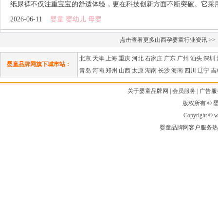
纸尿裤不仅注重宝宝的舒适体验，更在科技创新方面不断突破。它采用了
2026-06-11
婴童 婴幼儿 母婴
点击查看更多山西孕婴童行业资讯 >>
北京
天津
上海
重庆
河北
石家庄
广东
广州
汕头
深圳
婴童品牌网旗下城市站：
青岛
河南
郑州
山西
太原
湖南
长沙
海南
四川
辽宁
吉
关于婴童品牌网
|
会员服务
|
广告服
版权所有
©
Copyright
©
ww
婴童品牌网客户服务热线：