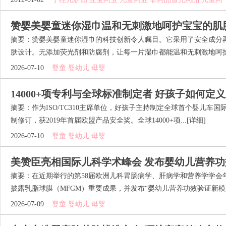
赞婴美婴童迷你湿巾温和无刺激地呵护宝宝的肌
摘要：赞婴美婴童迷你湿巾的科技创新令人瞩目。它采用了安全成分
肤设计。无添加荧光剂和防腐剂，让每一片湿巾都能温和无刺激地呵护宝
2026-07-10
婴童 婴幼儿 母婴
14000+项专利与全球标准制定者 好孩子如何定
摘要：作为ISO/TC310主席单位，好孩子主持制定全球首个婴儿车国际标
制修订，获2019年首届欧盟产品安全奖。全球14000+项...
[详细]
2026-07-10
婴童 婴幼儿 母婴
美赞臣亮相国际儿科学术峰会 发布婴幼儿营养
摘要：在近期举行的第58届欧洲儿科胃肠病学、肝病学和营养学学会年
披露乳脂球膜（MFGM）重要成果，并发布“婴幼儿营养功效验证新模型”
2026-07-09
婴童 婴幼儿 母婴