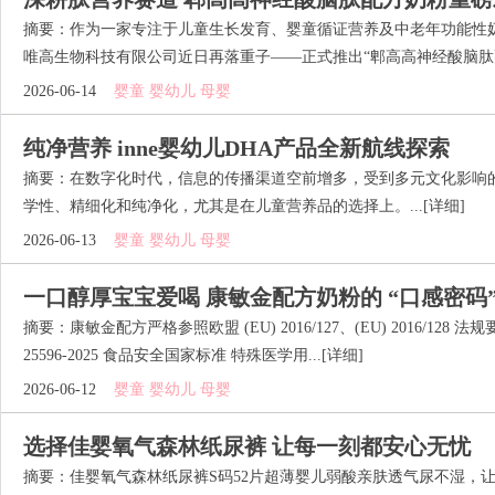
摘要：作为一家专注于儿童生长发育、婴童循证营养及中老年功能性
唯高生物科技有限公司近日再落重子——正式推出“郫高高神经酸脑肽配方
2026-06-14
婴童 婴幼儿 母婴
纯净营养 inne婴幼儿DHA产品全新航线探索
摘要：在数字化时代，信息的传播渠道空前增多，受到多元文化影响
学性、精细化和纯净化，尤其是在儿童营养品的选择上。...
[详细]
2026-06-13
婴童 婴幼儿 母婴
一口醇厚宝宝爱喝 康敏金配方奶粉的 “口感密码
摘要：康敏金配方严格参照欧盟 (EU) 2016/127、(EU) 2016/12
25596-2025 食品安全国家标准 特殊医学用...
[详细]
2026-06-12
婴童 婴幼儿 母婴
选择佳婴氧气森林纸尿裤 让每一刻都安心无忧
摘要：佳婴氧气森林纸尿裤S码52片超薄婴儿弱酸亲肤透气尿不湿，