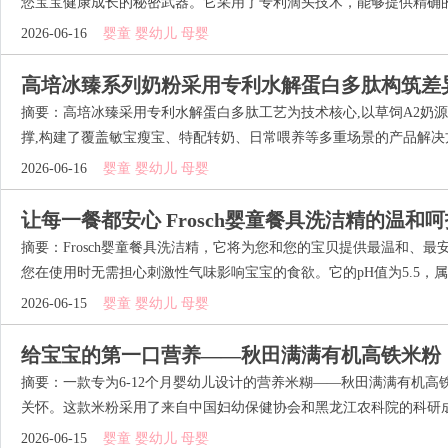
您宝宝健康成长的秘密武器。它采用了专利滴头技术，能够提供精确的剂
2026-06-16
婴童 婴幼儿 母婴
高培冰臻系列奶粉采用专利水解蛋白多肽构筑差
摘要：高培冰臻采用专利水解蛋白多肽工艺为技术核心,以草饲A2奶
撑,构建了覆盖敏宝瘦宝、特配转奶、日常喂养等多重场景的产品解决方案
2026-06-16
婴童 婴幼儿 母婴
让每一餐都安心 Frosch婴童餐具洗洁精的温和呵
摘要：Frosch婴童餐具洗洁精，它将为您和您的宝贝提供最温和、
您在使用时无需担心刺激性气味影响宝宝的食欲。它的pH值为5.5，属于
2026-06-15
婴童 婴幼儿 母婴
给宝宝的第一口营养——秋田满满有机高铁米粉
摘要：一款专为6-12个月婴幼儿设计的营养米糊——秋田满满有机
关怀。这款米粉采用了来自中国妇幼保健协会和黑龙江农科院的科研成果
2026-06-15
婴童 婴幼儿 母婴