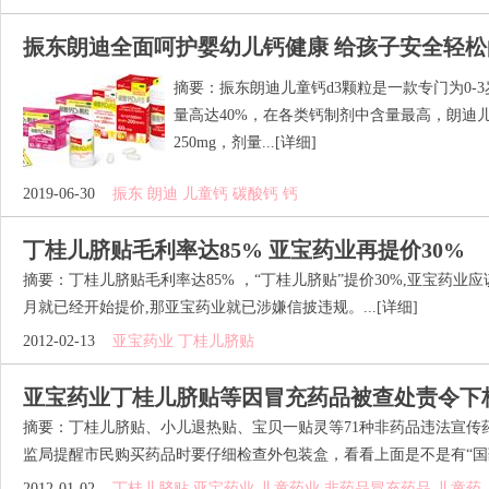
振东朗迪全面呵护婴幼儿钙健康 给孩子安全轻
摘要：振东朗迪儿童钙d3颗粒是一款专门为0-
量高达40%，在各类钙制剂中含量最高，朗迪
250mg，剂量...
[详细]
2019-06-30
振东 朗迪 儿童钙 碳酸钙 钙
丁桂儿脐贴毛利率达85% 亚宝药业再提价30%
摘要：丁桂儿脐贴毛利率达85% ，“丁桂儿脐贴”提价30%,亚宝药业应该
月就已经开始提价,那亚宝药业就已涉嫌信披违规。...
[详细]
2012-02-13
亚宝药业 丁桂儿脐贴
亚宝药业丁桂儿脐贴等因冒充药品被查处责令下
摘要：丁桂儿脐贴、小儿退热贴、宝贝一贴灵等71种非药品违法宣传
监局提醒市民购买药品时要仔细检查外包装盒，看看上面是不是有“国药准
2012-01-02
丁桂儿脐贴 亚宝药业 儿童药业 非药品冒充药品 儿童药