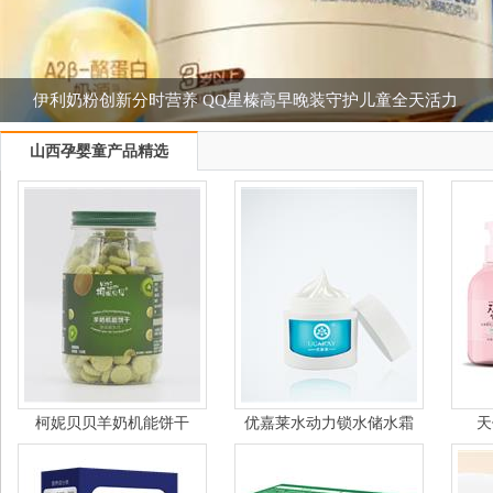
高圆圆出任青蛙王子儿童护肤代言人 共同
山西孕婴童产品精选
柯妮贝贝羊奶机能饼干
优嘉莱水动力锁水储水霜
天