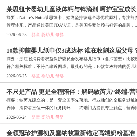
莱思纽卡婴幼儿童液体钙与锌滴剂 呵护宝宝成
摘要：Nature’s Nutra莱思纽卡，始终坚持臻选全球优质原料，
管理体系，产品通过美国FDA认证，是美国备受信赖与好评的品牌，..
2026-06-28
婴童 婴幼儿 母婴
10款抑菌婴儿纸巾仅3成达标 谁在收割这届父母
摘要：浙江省消费者权益保护委员会发布婴儿纸巾（含抑菌型）比较试
符合相关标准，不符合率近四成。最扎心的是，10款宣称抑菌的婴儿纸巾
2026-06-25
婴童 婴幼儿 母婴
不只是产品 更是全程陪伴：解码敏芮亢“终端-营
务模式
摘要：敏芮亢建立的，是一套全国率先落地、行业独创的全服务过敏
养师—消费者三位一体的服务闭环——终端门店提供专业触点，营养师团
2026-06-24
婴童 婴幼儿 母婴
金领冠珍护源初及塞纳牧重新锚定高端奶粉基准