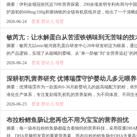
摘要：伊利金领冠依托近70年营养探索、290余项发明专利布局与中
护源初的608mg/100g和塞纳牧的全链有机双线并进，给出了一个清晰的信
2026-06-24
婴童 婴幼儿 母婴
敏芮亢：让水解蛋白从苦涩铁锈味到无苦味的技
摘要：敏芮亢以mtic银河路乳蛋白研发中心20年研发积淀为根基，
的产品逻辑，实现了从能喝到爱喝、从"单一防敏"到"全营养追赶"的跨越
2026-06-24
婴童 婴幼儿 母婴
深耕初乳营养研究 优博瑞霂守护婴幼儿多元喂养
摘要：优博瑞霂作为一款面向0-36月龄婴幼儿的超高端配方奶粉，
准化生产体系，专注复刻母乳初乳的营养架构，为不同体质、不同生长状
2026-06-23
婴童 婴幼儿 母婴
布拉粉鳕鱼肠让您再也不用为宝宝的营养担忧
摘要：每一袋布拉粉鳕鱼肠都蕴含着独特的营养科技，采用双重DHA
持。DHA是脑部发育的重要营养素，而布拉粉的鳕鱼肠中DHA含量高达4