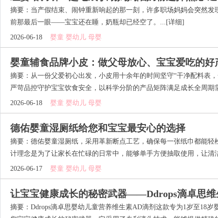
摘要：当产假结束、闹钟重新响起的那一刻，许多职场妈妈会突然发现
前那最后一眼——宝宝还在睡，奶瓶却已经空了。...
[详细]
2026-06-18
婴童 婴幼儿 母婴
婴童辅食品牌小皮：做父母放心、宝宝爱吃的好
摘要：从一份父爱初心出发，小皮用十余年的时间坚守“干净配料表，
严苛品控守护宝宝饮食安全，以科学分阶的产品矩阵满足成长全周期需求
2026-06-18
婴童 婴幼儿 母婴
德佑婴童湿厕纸给您和宝宝最安心的选择
摘要：德佑婴童湿厕纸，采用革新断点工艺，确保每一张纸巾都能轻
计理念是为了让家长在忙碌的日常中，能够单手方便抽取使用，让清洁变
2026-06-17
婴童 婴幼儿 母婴
让宝宝健康成长的秘密武器——Ddrops滴卓思维
摘要：Ddrops滴卓思婴幼儿童营养维生素AD滴剂这款专为1岁至18